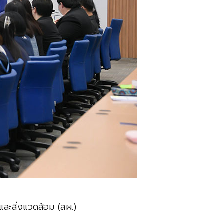
ละสิ่งแวดล้อม (สผ.)