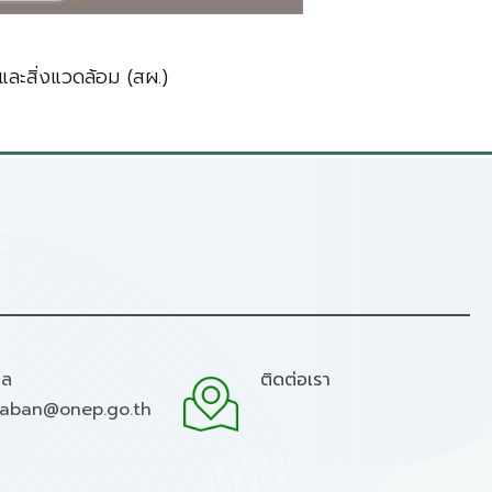
ละสิ่งแวดล้อม (สผ.)
มล
ติดต่อเรา
raban@onep.go.th