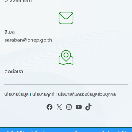
0 2265 6511
อีเมล
saraban@onep.go.th
ติดต่อเรา
นโยบายข้อมูล
I
นโยบายคุกกี้
I
นโยบายคุ้มครองข้อมูลส่วนบุคคล
Facebook
X
Instagram
YouTube
TikTok