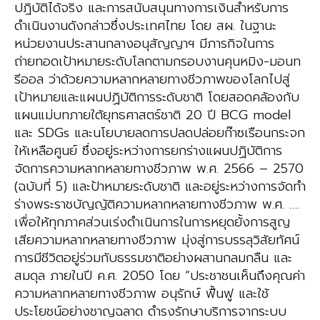
ปฎิบัติได้จริง และการสนับสนุนทางการเงินสำหรับการ
ดำเนินงานดังกล่าวซึ่งประเทศไทย โดย สผ. ในฐานะ
หน่วยงานประสานกลางอนุสัญญาฯ มีภารกิจในการ
ถ่ายทอดเป้าหมายระดับโลกตามกรอบงานคุนหมิง-มอนท
รีออล ว่าด้วยความหลากหลายทางชีวภาพของโลกไปสู่
เป้าหมายและแผนปฏิบัติการระดับชาติ โดยสอดคล้องกับ
แผนแม่บทภายใต้ยุทธศาสตร์ชาติ 20 ปี BCG model
และ SDGs และนโยบายลดการปลดปล่อยก๊าซเรือนกระจก
ให้เหลือศูนย์ ซึ่งอยู่ระหว่างการยกร่างแผนปฏิบัติการ
จัดการความหลากหลายทางชีวภาพ พ.ศ. 2566 – 2570
(ฉบับที่ 5) และป้าหมายระดับชาติ และอยู่ระหว่างการจัดทำ
ร่างพระราชบัญญัติความหลากหลายทางชีวภาพ พ.ศ. ….
เพื่อให้ทุกภาคส่วนเร่งดำเนินการในการหยุดยั้งการสูญ
เสียความหลากหลายทางชีวภาพ มุ่งสู่การบรรลุวิสัยทัศน์
การมีชีวิตอยู่ร่วมกับธรรมชาติอย่างผสานกลมกลืน และ
สมดุล ภายในปี ค.ศ. 2050 โดย “ประชาชนเห็นถึงคุณค่า
ความหลากหลายทางชีวภาพ อนุรักษ์ ฟื้นฟู และใช้
ประโยชน์อย่างชาญฉลาด ดำรงรักษาบริการจากระบบ