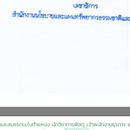
ษะ และสมรรถนะในตำแหน่ง นักวิชาการพัสดุ เจ้าพนักงานธุรการ แล