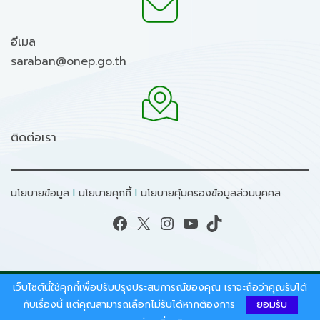
อีเมล
saraban@onep.go.th
ติดต่อเรา
นโยบายข้อมูล
I
นโยบายคุกกี้
I
นโยบายคุ้มครองข้อมูลส่วนบุคคล
Facebook
X
Instagram
YouTube
TikTok
เว็บไซต์นี้ใช้คุกกี้เพื่อปรับปรุงประสบการณ์ของคุณ เราจะถือว่าคุณรับได้
สงวนลิขสิทธิ์ © 2026 - สำนักงานนโยบายและแผน
กับเรื่องนี้ แต่คุณสามารถเลือกไม่รับได้หากต้องการ
ยอมรับ
ทรัพยากรธรรมชาติและสิ่งแวดล้อม.