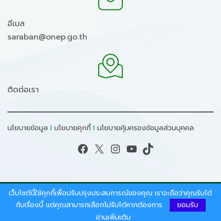
อีเมล
saraban@onep.go.th
ติดต่อเรา
นโยบายข้อมูล
I
นโยบายคุกกี้
I
นโยบายคุ้มครองข้อมูลส่วนบุคคล
Facebook
X
Instagram
YouTube
TikTok
เว็บไซต์นี้ใช้คุกกี้เพื่อปรับปรุงประสบการณ์ของคุณ เราจะถือว่าคุณรับได้
สงวนลิขสิทธิ์ © 2026 - สำนักงานนโยบายและแผน
ทรัพยากรธรรมชาติและสิ่งแวดล้อม.
กับเรื่องนี้ แต่คุณสามารถเลือกไม่รับได้หากต้องการ
ยอมรับ
อ่านเพิ่มเติม