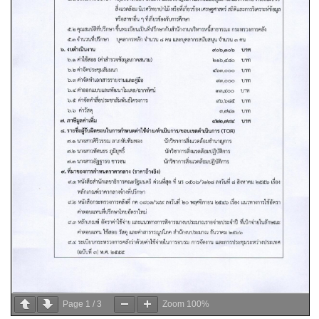
Page
1
/
3
Zoom
100%