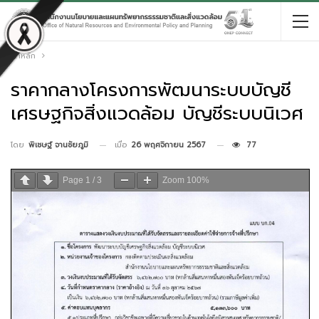
หน้าหลัก
ราคากลางโครงการพัฒนาระบบบัญชี
เศรษฐกิจสิ่งแวดล้อม บัญชีระบบนิเวศ
เมื่อ
26 พฤศจิกายน 2567
77
โดย
พิเชษฐ์ จานชัยภูมิ
Page
1
/
3
Zoom
100%