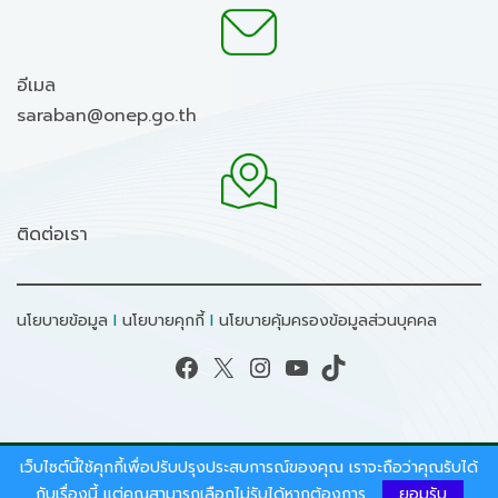
อีเมล
saraban@onep.go.th
ติดต่อเรา
นโยบายข้อมูล
I
นโยบายคุกกี้
I
นโยบายคุ้มครองข้อมูลส่วนบุคคล
Facebook
X
Instagram
YouTube
TikTok
เว็บไซต์นี้ใช้คุกกี้เพื่อปรับปรุงประสบการณ์ของคุณ เราจะถือว่าคุณรับได้
สงวนลิขสิทธิ์ © 2026 - สำนักงานนโยบายและแผน
กับเรื่องนี้ แต่คุณสามารถเลือกไม่รับได้หากต้องการ
ยอมรับ
ทรัพยากรธรรมชาติและสิ่งแวดล้อม.