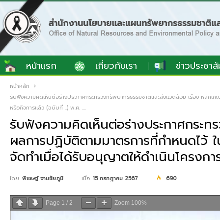
หน้าแรก
เกี่ยวกับเรา
ข่าวประชาสั
หน้าหลัก
รับฟังความคิดเห็นต่อร่างประกาศกระทรวงทรัพยากรธรรมชาติและสิ่งแวดล้อม เรื่อง หลักเกณ
หรือกิจการแล้ว (ฉบับที่ ..) พ.ศ. ….
รับฟังความคิดเห็นต่อร่างประกาศกระทร
ผลการปฏิบัติตามมาตรการที่กำหนดไว้ ใ
จัดทำเมื่อได้รับอนุญาตให้ดำเนินโครงการห
เมื่อ
15 กรกฎาคม 2567
690
โดย
พิเชษฐ์ จานชัยภูมิ
Page
1
/
2
Zoom
100%