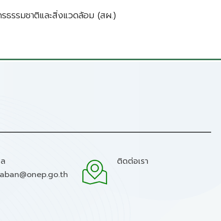
ธรรมชาติและสิ่งแวดล้อม (สผ.)
มล
ติดต่อเรา
raban@onep.go.th