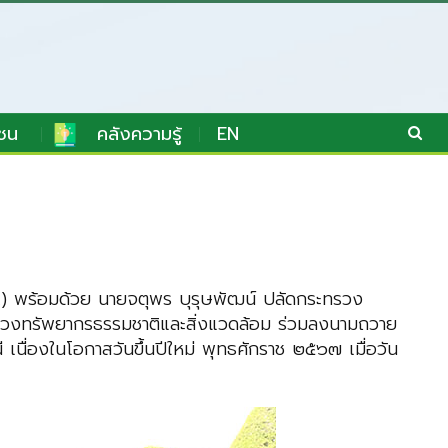
ชน
คลังความรู้
EN
.) พร้อมด้วย นายจตุพร บุรุษพัฒน์ ปลัดกระทรวง
ทรวงทรัพยากรธรรมชาติและสิ่งแวดล้อม ร่วมลงนามถวาย
ื่องในโอกาสวันขึ้นปีใหม่ พุทธศักราช ๒๕๖๗ เมื่อวัน