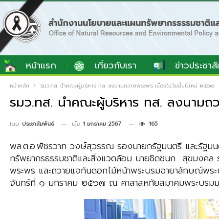
หน้าแรก
เกี่ยวกับเรา
ข่าวประชาสั
หน้าหลัก
รมว.ทส. นำคณะผู้บริหาร ทส. ลงนามถวายพระพร เนื่องในวันขึ้นปีใหม่ ๒๕๖๗
รมว.ทส. นำคณะผู้บริหาร ทส. ลงนามถวา
เมื่อ
1 มกราคม 2567
165
โดย
ประชาสัมพันธ์
พล.ต.อ.พัชรวาท วงษ์สุวรรณ รองนายกรัฐมนตรี และรัฐมนต
ทรัพยากรธรรมชาติและสิ่งแวดล้อม นายชิดชนก สุขมงคล ร
พระพร และถวายแจกันดอกไม้หน้าพระบรมฉายาลักษณ์พระบาทสม
จันทร์ที่ ๑ มกราคม ๒๕๖๗ ณ ศาลาสหทัยสมาคมพระบรมม