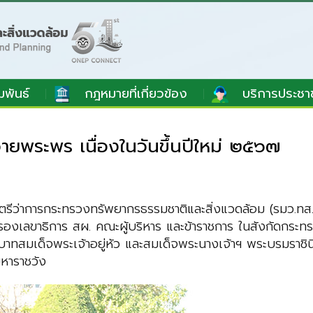
มพันธ์
กฎหมายที่เกี่ยวข้อง
บริการประชา
ยพระพร เนื่องในวันขึ้นปีใหม่ ๒๕๖๗
รีว่าการกระทรวงทรัพยากรธรรมชาติและสิ่งแวดล้อม (รมว.ทส
องเลขาธิการ สผ. คณะผู้บริหาร และข้าราชการ ในสังกัดกระ
เด็จพระเจ้าอยู่หัว และสมเด็จพระนางเจ้าฯ พระบรมราชินี เน
หาราชวัง