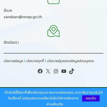
อีเมล
saraban@onep.go.th
ติดต่อเรา
นโยบายข้อมูล
I
นโยบายคุกกี้
I
นโยบายคุ้มครองข้อมูลส่วนบุคคล
Facebook
X
Instagram
YouTube
TikTok
เว็บไซต์นี้ใช้คุกกี้เพื่อปรับปรุงประสบการณ์ของคุณ เราจะถือว่าคุณรับได้
สงวนลิขสิทธิ์ © 2026 - สำนักงานนโยบายและแผน
กับเรื่องนี้ แต่คุณสามารถเลือกไม่รับได้หากต้องการ
ยอมรับ
ทรัพยากรธรรมชาติและสิ่งแวดล้อม.
อ่านเพิ่มเติม