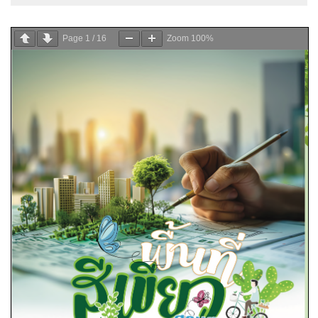
Page
1
/
16
Zoom
100%