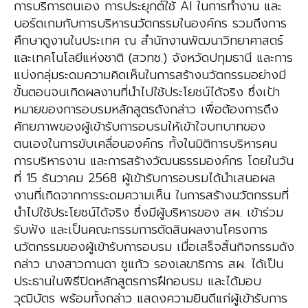
การบริการตนเอง การประยุกต์ใช้ AI ในการทำงาน
และ
บอร์ดเกมกับการบริหารนวัตกรรมในองค์กร รวมถึงการ
ศึกษาดูงานในประเทศ ณ สำนักงานพัฒนา
วิทยาศาสตร์
และเทคโนโลยีแห่งชาติ (สวทช.) จังหวัดปทุมธานี และการ
แบ่งกลุ่มระดมความคิดเห็นในการสร้าง
นวัตกรรมอย่างมี
ขั้นตอนจนเกิดผลงานที่นำไปใช้ประโยชน์ได้จริง ซึ่งเป้า
หมายของการอบรมหลักสูตรดังกล่าว
เพื่อต้องการดึง
ศักยภาพของผู้เข้ารับการอบรมให้เข้าใจบทบาทของ
ตนเองในการขับเคลื่อนองค์กร
ทั้งในมิติการบริหารคน
การบริหารงาน และการสร้างวัฒนธรรมองค์กร
โดยในวัน
ที่ 15 ธันวาคม 2568 ผู้เข้ารับการอบรมได้นำเสนอผล
งานที่เกิดจากการระดมความเห็น
ในการสร้างนวัตกรรมที่
นำไปใช้ประโยชน์ได้จริง ซึ่งมีผู้บริหารของ สผ. เข้าร่วม
รับฟัง และเป็นคณะกรรมการ
ตัดสินผลงานโครงการ
นวัตกรรมของผู้เข้ารับการอบรม เมื่อเสร็จสิ้นกิจกรรมดัง
กล่าว
นางสาวกานดา ชูแก้ว
รองเลขาธิการ สผ.
ได้เป็น
ประธานในพิธีปิดหลักสูตรการฝึกอบรม และได้มอบ
วุฒิบัตร พร้อมทั้งกล่าว
แสดงความยินดีแก่ผู้เข้ารับการ