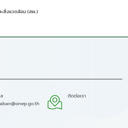
สิ่งแวดล้อม (สผ.)
มล
ติดต่อเรา
raban@onep.go.th