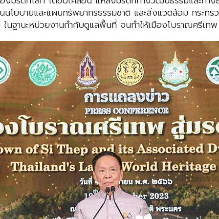
องมรดกโลก ได้ขับเคลื่อน แหล่งมรดกทางวัฒนธรรมและทางธร
งานนโยบายและแผนทรัพยากรธรรมชาติ และสิ่งแวดล้อม กระทร
านะหน่วยงานกำกับดูแลพื้นที่ จนทำให้เมืองโบราณศรีเทพ ได