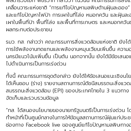
พลตำรวจเอก พัชรวาท กล่าวว่า ในวันนี้ คณะกรรมการสิ่ง
เคลื่อนวาระแห่งชาติ “การแก้ไขปัญหามลพิษด้านฝุ่นละออง
และแก้ไขปัญหาไฟป่า การเผาในที่โล่ง หมอกควัน และฝุ่นละอ
เผาในพื้นที่ป่า พื้นที่โล่ง และพื้นที่การเกษตร และหมอก
ผลกระทบต่อประชาชน
รมว. ทส. กล่าวว่า คณะกรรมการสิ่งแวดล้อมแห่งชาติ ยัง
การใช้พลังงานทดแทนและพลังงานหมุนเวียนเพิ่มขึ้น ความอ
นครมีแนวโน้มเพิ่มขึ้น เป็นต้น นอกจากนั้น ยังได้มีข้อเส
ไปดำเนินการเป็นการเร่งด่วน
ทั้งนี้ คณะกรรมการชุดดังกล่าว ยังได้ให้ข้อเสนอแนะเชิ
ได้เห็นชอบ (ร่าง) รายงานสถานการณ์ดัชนีสมรรถนะสิ่งแวดล
สมรรถนะสิ่งแวดล้อม (EPI) ของประเทศไทยใน 3 แนวทาง แล
จัดเก็บและรวบรวมข้อมูล
“ทส. ได้สนองนโยบายของนายกรัฐมนตรีเป็นการเร่งด่วน โ
ทำหน้าที่เป็นศูนย์กลางในการให้ข้อมูลสถานการณ์ฝุ่นแก่ปร
ช่องทาง Facebook live ของศูนย์แก้ไขปัญหามลพิษทางอาก