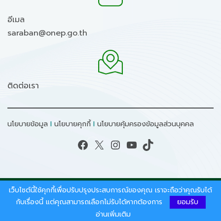
อีเมล
saraban@onep.go.th
ติดต่อเรา
นโยบายข้อมูล
I
นโยบายคุกกี้
I
นโยบายคุ้มครองข้อมูลส่วนบุคคล
Facebook
X
Instagram
YouTube
TikTok
เว็บไซต์นี้ใช้คุกกี้เพื่อปรับปรุงประสบการณ์ของคุณ เราจะถือว่าคุณรับได้
สงวนลิขสิทธิ์ © 2026 - สำนักงานนโยบายและแผน
ทรัพยากรธรรมชาติและสิ่งแวดล้อม.
กับเรื่องนี้ แต่คุณสามารถเลือกไม่รับได้หากต้องการ
ยอมรับ
อ่านเพิ่มเติม