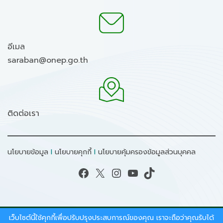
อีเมล
saraban@onep.go.th
ติดต่อเรา
นโยบายข้อมูล
I
นโยบายคุกกี้
I
นโยบายคุ้มครองข้อมูลส่วนบุคคล
Facebook
X
Instagram
YouTube
TikTok
เว็บไซต์นี้ใช้คุกกี้เพื่อปรับปรุงประสบการณ์ของคุณ เราจะถือว่าคุณรับได้
สงวนลิขสิทธิ์ © 2026 - สำนักงานนโยบายและแผน