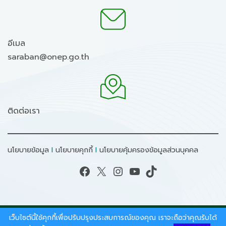
อีเมล
saraban@onep.go.th
ติดต่อเรา
นโยบายข้อมูล
I
นโยบายคุกกี้
I
นโยบายคุ้มครองข้อมูลส่วนบุคคล
Facebook
X
Instagram
YouTube
TikTok
เว็บไซต์นี้ใช้คุกกี้เพื่อปรับปรุงประสบการณ์ของคุณ เราจะถือว่าคุณรับได้
สงวนลิขสิทธิ์ © 2026 - สำนักงานนโยบายและแผน