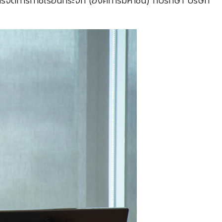
การก๊าซเรือนกระจก (องค์การมหาชน) ที่ปรึกษา บริษัท