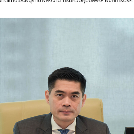
ทนและอนุรักษ์พลังงาน กรมควบคุมมลพิษ องค์การบริหารจัด