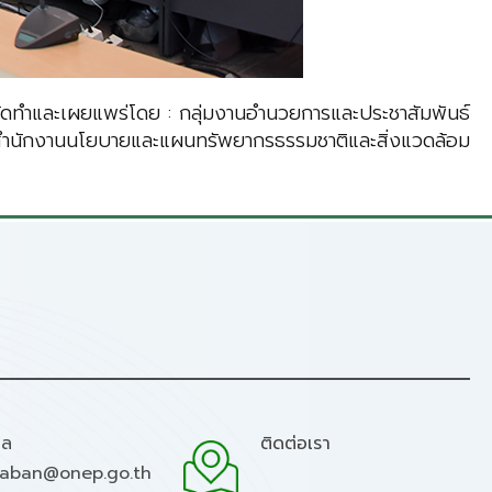
ัดทำและเผยแพร่โดย : กลุ่มงานอำนวยการและประชาสัมพันธ์
ำนักงานนโยบายและแผนทรัพยากรธรรมชาติและสิ่งแวดล้อม
มล
ติดต่อเรา
raban@onep.go.th