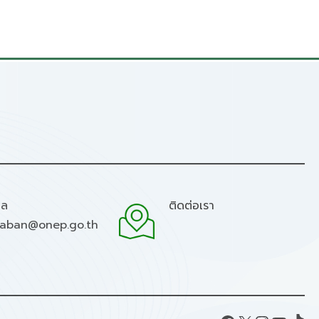
มล
ติดต่อเรา
raban@onep.go.th