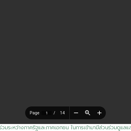
นร่วมระหว่างภาครัฐและภาคเอกชน ในการเข้ามามีส่วนร่วมดูแล