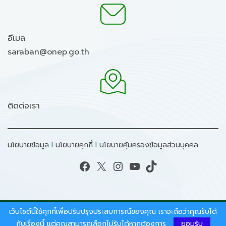
อีเมล
saraban@onep.go.th
ติดต่อเรา
นโยบายข้อมูล
I
นโยบายคุกกี้
I
นโยบายคุ้มครองข้อมูลส่วนบุคคล
Facebook
X
Instagram
YouTube
TikTok
เว็บไซต์นี้ใช้คุกกี้เพื่อปรับปรุงประสบการณ์ของคุณ เราจะถือว่าคุณรับได้
สงวนลิขสิทธิ์ © 2026 - สำนักงานนโยบายและแผน
กับเรื่องนี้ แต่คุณสามารถเลือกไม่รับได้หากต้องการ
ยอมรับ
ทรัพยากรธรรมชาติและสิ่งแวดล้อม.