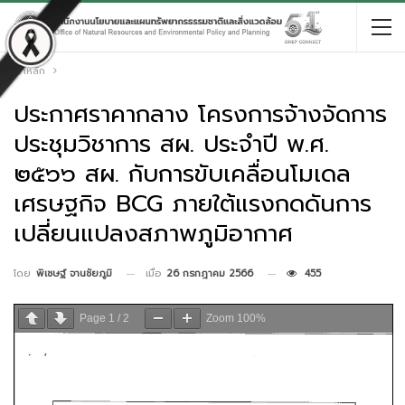
หน้าหลัก
ประกาศราคากลาง โครงการจ้างจัดการ
ประชุมวิชาการ สผ. ประจำปี พ.ศ.
๒๕๖๖ สผ. กับการขับเคลื่อนโมเดล
เศรษฐกิจ BCG ภายใต้แรงกดดันการ
เปลี่ยนแปลงสภาพภูมิอากาศ
เมื่อ
26 กรกฎาคม 2566
455
โดย
พิเชษฐ์ จานชัยภูมิ
Page
1
/
2
Zoom
100%