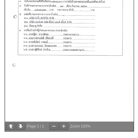
Page
1
/
1
Zoom
100%