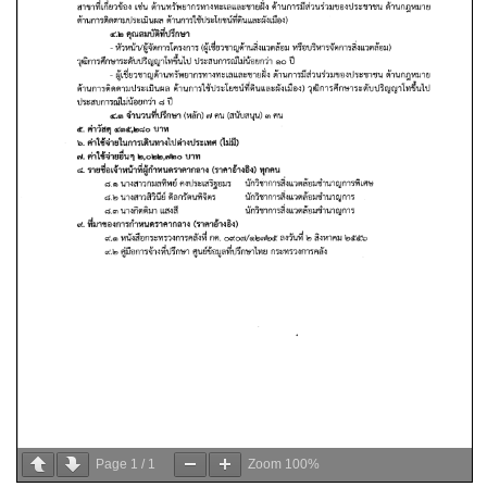
Page
1
/
1
Zoom
100%