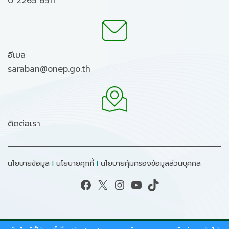
0 2265 6511
อีเมล
saraban@onep.go.th
ติดต่อเรา
นโยบายข้อมูล
I
นโยบายคุกกี้
I
นโยบายคุ้มครองข้อมูลส่วนบุคคล
Facebook
X
Instagram
YouTube
TikTok