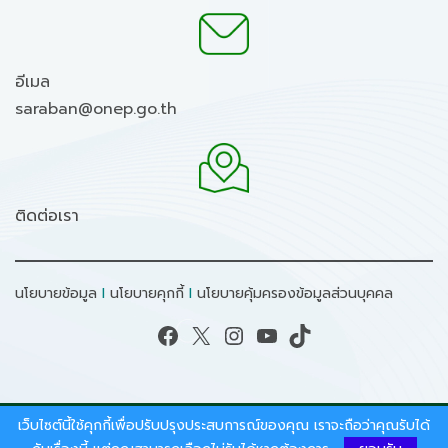
อีเมล
saraban@onep.go.th
ติดต่อเรา
นโยบายข้อมูล
I
นโยบายคุกกี้
I
นโยบายคุ้มครองข้อมูลส่วนบุคคล
Facebook
X
Instagram
YouTube
TikTok
เว็บไซต์นี้ใช้คุกกี้เพื่อปรับปรุงประสบการณ์ของคุณ เราจะถือว่าคุณรับได้
สงวนลิขสิทธิ์ © 2026 - สำนักงานนโยบายและแผน