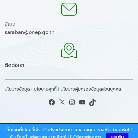
อีเมล
saraban@onep.go.th
ติดต่อเรา
นโยบายข้อมูล
I
นโยบายคุกกี้
I
นโยบายคุ้มครองข้อมูลส่วนบุคคล
Facebook
X
Instagram
YouTube
TikTok
เว็บไซต์นี้ใช้คุกกี้เพื่อปรับปรุงประสบการณ์ของคุณ เราจะถือว่าคุณรับได้
สงวนลิขสิทธิ์ © 2026 - สำนักงานนโยบายและแผน
ทรัพยากรธรรมชาติและสิ่งแวดล้อม.
กับเรื่องนี้ แต่คุณสามารถเลือกไม่รับได้หากต้องการ
ยอมรับ