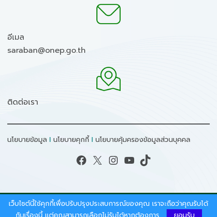
อีเมล
saraban@onep.go.th
ติดต่อเรา
นโยบายข้อมูล
I
นโยบายคุกกี้
I
นโยบายคุ้มครองข้อมูลส่วนบุคคล
Facebook
X
Instagram
YouTube
TikTok
เว็บไซต์นี้ใช้คุกกี้เพื่อปรับปรุงประสบการณ์ของคุณ เราจะถือว่าคุณรับได้
สงวนลิขสิทธิ์ © 2026 - สำนักงานนโยบายและแผน
กับเรื่องนี้ แต่คุณสามารถเลือกไม่รับได้หากต้องการ
ยอมรับ
ทรัพยากรธรรมชาติและสิ่งแวดล้อม.