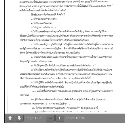
Page
1
/
2
Zoom
100%