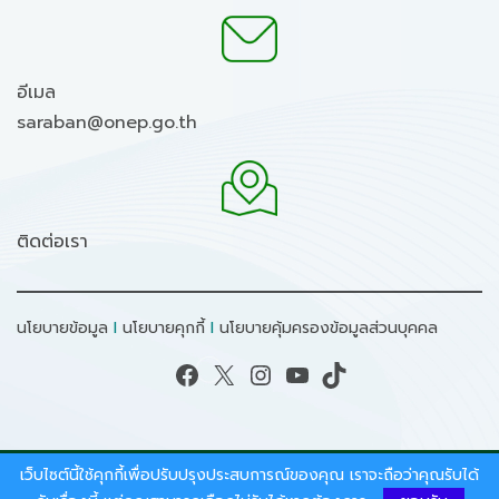
อีเมล
saraban@onep.go.th
ติดต่อเรา
นโยบายข้อมูล
I
นโยบายคุกกี้
I
นโยบายคุ้มครองข้อมูลส่วนบุคคล
Facebook
X
Instagram
YouTube
TikTok
เว็บไซต์นี้ใช้คุกกี้เพื่อปรับปรุงประสบการณ์ของคุณ เราจะถือว่าคุณรับได้
สงวนลิขสิทธิ์ © 2026 - สำนักงานนโยบายและแผน