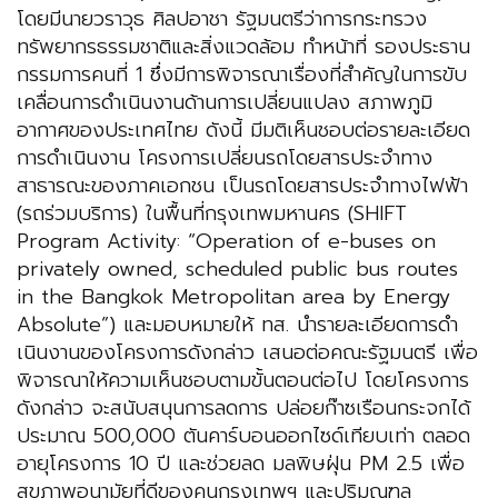
โดยมีนายวราวุธ ศิลปอาชา รัฐมนตรีว่าการกระทรวง
ทรัพยากรธรรมชาติและสิ่งแวดล้อม ทําหน้าที่ รองประธาน
กรรมการคนที่ 1 ซึ่งมีการพิจารณาเรื่องที่สําคัญในการขับ
เคลื่อนการดําเนินงานด้านการเปลี่ยนแปลง สภาพภูมิ
อากาศของประเทศไทย ดังนี้ มีมติเห็นชอบต่อรายละเอียด
การดําเนินงาน โครงการเปลี่ยนรถโดยสารประจําทาง
สาธารณะของภาคเอกชน เป็นรถโดยสารประจําทางไฟฟ้า
(รถร่วมบริการ) ในพื้นที่กรุงเทพมหานคร (SHIFT
Program Activity: “Operation of e-buses on
privately owned, scheduled public bus routes
in the Bangkok Metropolitan area by Energy
Absolute”) และมอบหมายให้ ทส. นํารายละเอียดการดํา
เนินงานของโครงการดังกล่าว เสนอต่อคณะรัฐมนตรี เพื่อ
พิจารณาให้ความเห็นชอบตามขั้นตอนต่อไป โดยโครงการ
ดังกล่าว จะสนับสนุนการลดการ ปล่อยก๊าซเรือนกระจกได้
ประมาณ 500,000 ตันคาร์บอนออกไซด์เทียบเท่า ตลอด
อายุโครงการ 10 ปี และช่วยลด มลพิษฝุ่น PM 2.5 เพื่อ
สุขภาพอนามัยที่ดีของคนกรุงเทพฯ และปริมณฑล