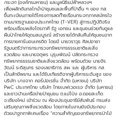
กระจก
(องค์กรมหาชน) และมูลนิธิแม่ฟ้าหลวงฯ
เพื่อผลักดันกลไกนำป่าชุมชนและพื้นที่ป่าอื่น ๆ ของ ทส.
ขึ้นทะเบียนภายใต้โครงการลดก๊าซเรือนกระจกภาคสมัครใจ
ตามมาตรฐานของประเทศไทย (T-VER) สู่การปฏิบัติจริง
พร้อมเชื่อมพลังไตรภาคี รัฐ เอกชน และชุมชนช่วยกันดูแล
ผืนป่าไทยให้อุดมสมบูรณ์ สร้างรายได้กลับคืนให้ชุมชนจาก
การขายคาร์บอนเครดิต โดยมี นายวราวุธ ศิลปอาชา
รัฐมนตรีว่าการกระทรวงทรัพยากรธรรมชาติและสิ่ง
แวดล้อม และนายจตุพร บุรุษพัฒน์ ปลัดกระทรวง
ทรัพยากรธรรมชาติและสิ่งแวดล้อม พร้อมด้วย นายจิร
วัฒน์ ระติสุนทร รองเลขาธิการ สผ. และ ผู้บริหาร ทส.
เป็นสักขีพยาน และได้รับเกียรติจากผู้บริหารระดับสูง ของ
บริษัท บางจาก คอร์ปอเรชั่น จำกัด (มหาชน) บริษัท
PwC ประเทศไทย บริษัท ไทยเบฟเวอเรจ จำกัด (มหาชน)
และชาวบ้านเครือข่ายป่าชุมชน ต.แม่โป่ง อ.ดอยสะเก็ด
จ.เชียงใหม่ เข้าร่วม ณ ห้องประชุมอารีย์สัมพันธ์ กรมส่ง
เสริมคุณภาพสิ่งแวดล้อม โดยภายในงานยังมีประกอบ
ด้วยปาฐกถาพิเศษเรื่อง “ความสำคัญของทรัพยากรป่าไม้