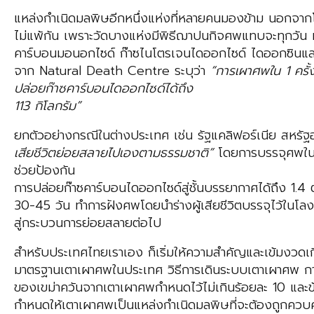
แหล่งกำเนิดมลพิษอีกหนึ่งแห่งที่หลายคนมองข้าม นอกจาก
ไม่แพ้กัน เพราะวัดบางแห่งมีพิธีฌาปนกิจศพแทบจะทุกวัน หร
คาร์บอนมอนอกไซด์ ก๊าซไนโตรเจนไดออกไซด์ ไดออกซินและ
จาก Natural Death Centre ระบุว่า
“การเผาศพใน 1 ครั้
ปล่อยก๊าซคาร์บอนไดออกไซด์ได้ถึง
113 กิโลกรัม”
ยกตัวอย่างกรณีในต่างประเทศ เช่น รัฐแคลิฟอร์เนีย สหรั
เสียชีวิตย่อยสลายไปเองตามธรรมชาติ”
โดยการบรรจุศพในโล
ช่วยป้องกัน
การปล่อยก๊าซคาร์บอนไดออกไซด์สู่ชั้นบรรยากาศได้ถึง 1.4 
30-45 วัน ทำการฝังศพโดยนำร่างผู้เสียชีวิตบรรจุไว้ในโลง
สู่กระบวนการย่อยสลายต่อไป
สำหรับประเทศไทยเราเอง ก็เริ่มให้ความสำคัญและเข้มงว
มาตรฐานเตาเผาศพในประเทศ วิธีการเดินระบบเตาเผาศพ การ
ของเขม่าควันจากเตาเผาศพกำหนดไว้ไม่เกินร้อยละ 10 แล
กำหนดให้เตาเผาศพเป็นแหล่งกำเนิดมลพิษที่จะต้องถูกควบคุ