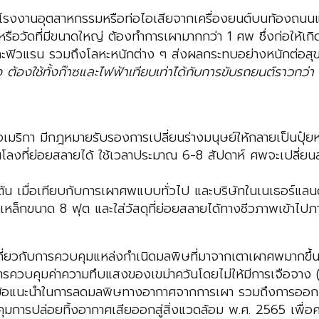
โรงงานอุตสาหกรรมหรือท่อไอเสียจากเครื่องยนต์บนท้องถนนแล
ือวัดที่มีขนาดใหญ่ ต้องทำการเผามากกว่า 1 ศพ ซึ่งก่อให้เกิด
ฟิวแรน รวมถึงโลหะหนักต่าง ๆ ส่งผลกระทบอย่างหนักต่อสุข
ง ต้องใช้ทั้งก๊าซและไฟฟ้าเทียบเท่าได้กับการขับรถยนต์ราว
ฐอเมริกา มีกฎหมายรับรองการเปลี่ยนร่างมนุษย์ให้กลายเป็นปุ
งที่ย่อยสลายได้ ใช้เวลาประมาณ 6-8 สัปดาห์ ศพจะเปลี่ยนสภา
ตัน เมื่อเทียบกับการเผาศพแบบทั่วไป และบริษัทในเนเธอร์แลนด์
เหล็กขนาด 8 ฟุต และใส่วัสดุที่ย่อยสลายได้ทางชีวภาพเข้าไปภ
ดเกี่ยวกับการควบคุมแหล่งกำเนิดมลพิษที่มาจากเตาเผาศพมา
ควบคุมค่าความทึบแสงของเขม่าควันโดยไม่ให้มีการเจือจาง (
ะข้อแนะนำในการลดมลพิษทางอากาศจากการเผา รวมถึงการออกป
มการปล่อยทิ้งอากาศเสียออกสู่สิ่งแวดล้อม พ.ศ. 2565 เพื่อ