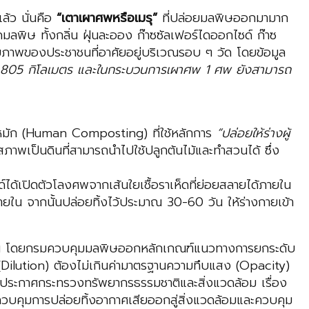
้ว นั่นคือ
“เตาเผาศพหรือเมรุ”
ที่ปล่อยมลพิษออกมามาก
มลพิษ ทั้งกลิ่น ฝุ่นละออง ก๊าซซัลเฟอร์ไดออกไซด์ ก๊าซ
ภาพของประชาชนที่อาศัยอยู่บริเวณรอบ ๆ วัด โดยข้อมูล
กว่า 805 กิโลเมตร และในกระบวนการเผาศพ 1 ศพ ยังสามารถ
๋ยหมัก (Human Composting) ที่ใช้หลักการ
“ปล่อยให้ร่างผู้
พเป็นดินที่สามารถนำไปใช้ปลูกต้นไม้และทำสวนได้ ซึ่ง
ได้เปิดตัวโลงศพจากเส้นใยเชื้อราเห็ดที่ย่อยสลายได้ภายใน
ายใน จากนั้นปล่อยทิ้งไว้ประมาณ 30-60 วัน ให้ร่างกายเข้า
กขึ้น โดยกรมควบคุมมลพิษออกหลักเกณฑ์แนวทางการยกระดับ
Dilution) ต้องไม่เกินค่ามาตรฐานความทึบแสง (Opacity)
ระกาศกระทรวงทรัพยากรธรรมชาติและสิ่งแวดล้อม เรื่อง
ควบคุมการปล่อยทิ้งอากาศเสียออกสู่สิ่งแวดล้อมและควบคุม