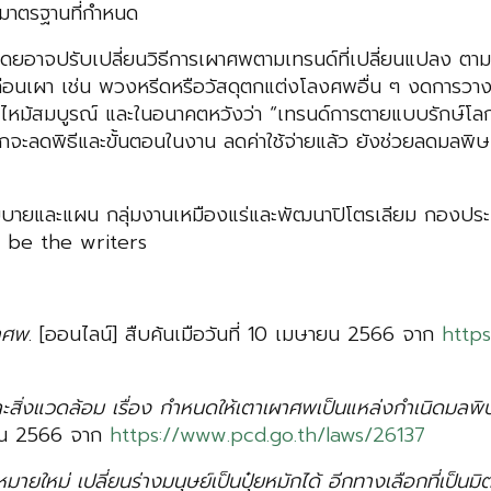
มมาตรฐานที่กำหนด
ัน โดยอาจปรับเปลี่ยนวิธีการเผาศพตามเทรนด์ที่เปลี่ยนแปล
ดุก่อนเผา เช่น พวงหรีดหรือวัสดุตกแต่งโลงศพอื่น ๆ งดการว
้สมบูรณ์ และในอนาคตหวังว่า “เทรนด์การตายแบบรักษ์โลก” จ
ะลดพิธีและขั้นตอนในงาน ลดค่าใช้จ่ายแล้ว ยังช่วยลดมลพิษ
โยบายและแผน กลุ่มงานเหมืองแร่และพัฒนาปิโตรเลียม กองประ
o be the writers
าศพ
. [ออนไลน์] สืบค้นเมือวันที่ 10 เมษายน 2566 จาก
https
่งแวดล้อม เรื่อง กำหนดให้เตาเผาศพเป็นแหล่งกำเนิดมลพิษที
ษายน 2566 จาก
https://www.pcd.go.th/laws/26137
ายใหม่ เปลี่ยนร่างมนุษย์เป็นปุ๋ยหมักได้ อีกทางเลือกที่เป็นม