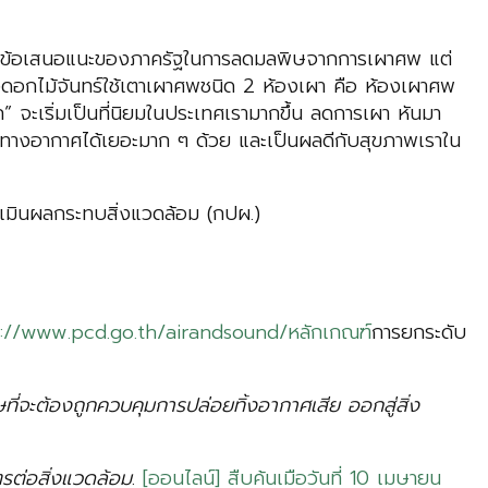
ง ตามข้อเสนอแนะของภาครัฐในการลดมลพิษจากการเผาศพ แต่
างดอกไม้จันทร์ใช้เตาเผาศพชนิด 2 ห้องเผา คือ ห้องเผาศพ
ะเริ่มเป็นที่นิยมในประเทศเรามากขึ้น ลดการเผา หันมา
ทางอากาศได้เยอะมาก ๆ ด้วย และเป็นผลดีกับสุขภาพเราใน
เมินผลกระทบสิ่งแวดล้อม (กปผ.)
://www.pcd.go.th/airandsound/หลักเกณฑ์
การยกระดับ
่จะต้องถูกควบคุมการปล่อยทิ้งอากาศเสีย ออกสู่สิ่ง
ิตรต่อสิ่งแวดล้อม
.
[ออนไลน์] สืบค้นเมือวันที่ 10 เมษายน