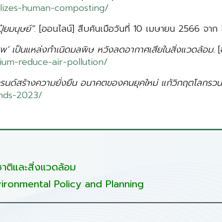
galizes-human-composting/
ุ๋ยมนุษย์”
. [ออนไลน์] สืบค้นเมือวันที่ 10 เมษายน 2566 จาก
พ’ เป็นแหล่งกำเนิดมลพิษ หวังลดอากาศเสียในสิ่งแวดล้อม.
[
m-reduce-air-pollution/
ทรนด์สร้างความยั่งยืน อนาคตของคนยุคใหม่ แก้วิกฤตโลกรวน
ends-2023/
ติและสิ่งแวดล้อม
ironmental Policy and Planning