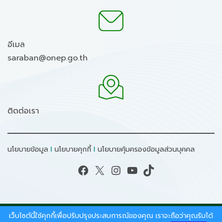
อีเมล
saraban@onep.go.th
ติดต่อเรา
นโยบายข้อมูล
I
นโยบายคุกกี้
I
นโยบายคุ้มครองข้อมูลส่วนบุคคล
Facebook
X
Instagram
YouTube
TikTok
เว็บไซต์นี้ใช้คุกกี้เพื่อปรับปรุงประสบการณ์ของคุณ เราจะถือว่าคุณรับได้
สงวนลิขสิทธิ์ © 2026 - สำนักงานนโยบายและแผน