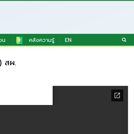
ชน
คลังความรู้
EN
) สผ.