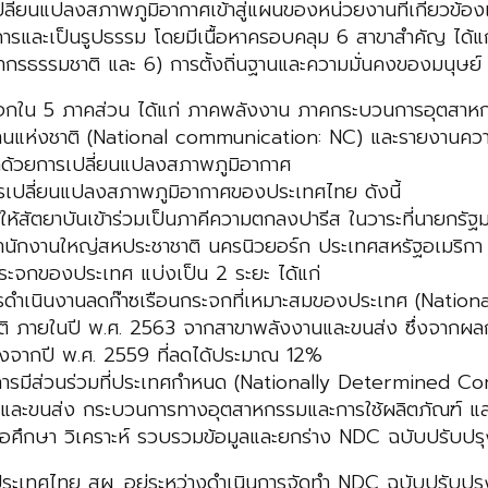
่ยนแปลงสภาพภูมิอากาศเข้าสู่แผนของหน่วยงานที่เกี่ยวข้องแ
ารและเป็นรูปธรรม โดยมีเนื้อหาครอบคลุม 6 สาขาสำคัญ ได้แ
ากรธรรมชาติ และ 6) การตั้งถิ่นฐานและความมั่นคงของมนุษย์
ะจกใน 5 ภาคส่วน ได้แก่ ภาคพลังงาน ภาคกระบวนการอุตสาหก
ยงานแห่งชาติ (National communication: NC) และรายงานคว
่าด้วยการเปลี่ยนแปลงสภาพภูมิอากาศ
รเปลี่ยนแปลงสภาพภูมิอากาศของประเทศไทย ดังนี้
ห้สัตยาบันเข้าร่วมเป็นภาคีความตกลงปารีส ในวาระที่นายกรัฐม
ํานักงานใหญ่สหประชาชาติ นครนิวยอร์ก ประเทศสหรัฐอเมริกา เ
กระจกของประเทศ แบ่งเป็น 2 ระยะ ได้แก่
การดำเนินงานลดก๊าซเรือนกระจกที่เหมาะสมของประเทศ (Nati
ิ ภายในปี พ.ศ. 2563 จากสาขาพลังงานและขนส่ง ซึ่งจากผล
่องจากปี พ.ศ. 2559 ที่ลดได้ประมาณ 12%
ต้การมีส่วนร่วมที่ประเทศกำหนด (Nationally Determined C
ะขนส่ง กระบวนการทางอุตสาหกรรมและการใช้ผลิตภัณฑ์ และก
ศึกษา วิเคราะห์ รวบรวมข้อมูลและยกร่าง NDC ฉบับปรับปร
เทศไทย สผ. อยู่ระหว่างดำเนินการจัดทำ NDC ฉบับปรับปรุง