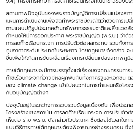
9.4) โครงการศึกษาการลดก๊าซเรือนกระจกในนาข้าวของป
สถานภาพปัจจุบันของพระราชบัญญัติการเปลี่ยนแปลงสภาพ
แผนการดำเนินงานเพื่อจัดทำพระราชบัญญัติว่าด้วยการเปล
ตามแผนปฏิรูปประเทศด้านทรัพยากรธรรมชาติและสิ่งแวดล้อม 
กำหนดให้มีการออกประกาศ พระราชบัญญัติ (พ.ร.บ.) ว่าด้ว
การลดก๊าซเรือนกระจก การปรับตัวต่อผลกระทบ รวมทั้งการส
ภูมิอากาศระดับประเทศในระยะยาว โดยกฎหมายดังกล่าว จะ
ขึ้นเพื่อให้เกิดการขับเคลื่อนเรื่องการเปลี่ยนแปลงสภาพภ
ภายใต้กฎหมายจะมีการบรรจุตั้งแต่เรื่องของคณะกรรมการ
ก๊าซเรือนกระจกที่อาจมีผลผูกพันกับทั้งภาครัฐและเอกชน 
ของ climate change เข้าไปผนวกในการทำแผนหรือโครงการ 
กับอนุบัญญัติต่างๆ
ปัจจุบันอยู่ในระหว่างการรวบรวมข้อมูลเบื้องต้น เพื่อป
โครงสร้างเชิงสถาบัน การลดก๊าซเรือนกระจก การปรับตัว
เห็นต่อ ร่าง พ.ร.บ. ดังกล่าวทั่วประเทศ ซึ่งต้องใช้เวลาในก
แบบวิธีการภายใต้กฎหมายต้องพิจารณาอย่างรอบคอบ ซึ่งถือว