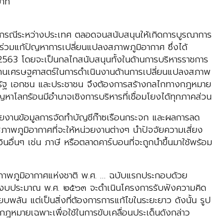
บาท
นธกรณีระหว่างประเทศ ตลอดจนสนับสนุนให้เกิดการบูรณาการ
้ร่วมแก้ปัญหาการเปลี่ยนแปลงสภาพภูมิอากาศ ซึ่งได้
 2563 โดยจะเป็นกลไกสนับสนุนทั้งในด้านการบริหารราชการ
งด้านเศรษฐศาสตร์ในการดำเนินงานด้านการเปลี่ยนแปลงสภาพ
าครัฐ เอกชน และประชาชน จึงต้องการสร้างกลไกทางกฎหมาย
ญหาโลกร้อนมีอำนาจเชิงการบริหารที่เชื่อมโยงได้ทุกภาคส่วน
ยงานข้อมูลการจัดทำบัญชีก๊าซเรือนกระจก และผลการลด
พภูมิอากาศที่จะให้หน่วยงานต่างๆ นำปัจจัยความเสี่ยง
นๆ เช่น ภาษี หรือตลาดคาร์บอนที่จะถูกนำขึ้นมาใช้พร้อม
งสภาพภูมิอากาศแห่งชาติ พ.ศ. … ฉบับแรกประกอบด้วย
ปีงบประมาณ พ.ศ. ๒๕๖๓ จะดำเนินโครงการรับฟังความคิด
ยบพลัน แต่เป็นสิ่งที่ต้องการการแก้ไขในระยะยาว ดังนั้น รูป
ฎหมายเฉพาะเพื่อใช้ในการขับเคลื่อนประเด็นดังกล่าว