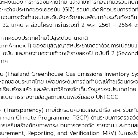
และผังเมือง กระทรวงมหาดไทย และสาขาการท่องเที่ยวร่วมกับก
ระหว่างประเทศของเยอรมัน (GIZ) ร่วมกันจัดฝึกอบรมการจัด
ะบวนการจัดทำแผนในระดับจังหวัด/แผนพัฒนาในระดับท้องถิ่น ใ
วัด 32 เทศบาล ส่วนโครงการในระยะที่ 2 พ.ศ. 2561 – 2564 จะ
อากาศของประเทศไทยไปสู่ระดับนานาชาติ
on-Annex I) ของอนุสัญญาสหประชาชาติว่าด้วยการเปลี่ยนแ
 ฉบับ และรายงานความก้าวหน้ารายสองปี ฉบับที่ 2 (Secon
กาศ
ทย (Thailand Greenhouse Gas Emissions Inventory Sys
กของประเทศไทย เพื่อยกระดับการจัดทำบัญชีก๊าซเรือนกระจกโ
ัฒนาเรียบร้อยแล้ว และพัฒนาวิธีการจัดเก็บข้อมูลของประเทศไ
ทั้งออกแบบการรายงานข้อมูลตามแบบฟอร์มของ UNFCCC
งใส (Transparency) ภายใต้กรอบความตกลงปารีส สผ. ร่วมกับ
erman Climate Programme: TGCP) ด้านระบบการตรวจวัด 
ารเสริมสร้างศักยภาพกระบวนการตรวจวัด รายงาน และทวนสอบ
ement, Reporting, and Verification: MRV) ในการจัดทำ