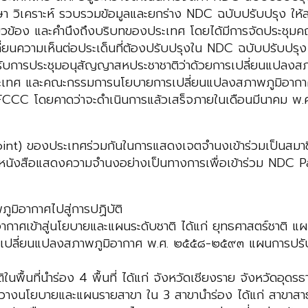
 วิเคราะห์ รวบรวมข้อมูลและยกร่าง NDC ฉบับปรับปรุง ให้
ง และคำนึงถึงบริบทของประเทศ โดยได้มีการจัดประชุมคณะทำง
ี่ยนความเห็นต่อประเด็นที่ต้องปรับปรุงใน NDC ฉบับปรับปร
การประชุมอนุสัญญาสหประชาชาติว่าด้วยการเปลี่ยนแปลงสภ
ระเทศ และคณะกรรมการนโยบายการเปลี่ยนแปลงสภาพภูมิอากาศแ
FCCC โดยคาดว่าจะดำเนินการแล้วเสร็จภายในเดือนมีนาคม พ.
Point) ของประเทศร่วมกันในการแสดงเจตจำนงเข้าร่วมเป็นสมาช
างหนังสือแสดงความจำนงอย่างเป็นทางการเพื่อเข้าร่วม NDC 
มิอากาศไปสู่การปฏิบัติ
อากาศเข้าสู่นโยบายและแผนระดับชาติ ได้แก่ ยุทธศาสตร์ชาติ
การเปลี่ยนแปลงสภาพภูมิอากาศ พ.ศ. ๒๕๕๘-๒๕๙๓ แผนการปรับ
ในพื้นที่นำร่อง 4 พื้นที่ ได้แก่ จังหวัดเชียงราย จังหวัดอุดรธา
ารวางนโยบายและแผนรายสาขา ใน 3 สาขานำร่อง ได้แก่ สาขา