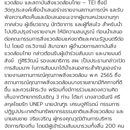
แวดล้อม และสถาบันสิ่งแวดล้อมไทย – TEI ซึ่งมี
วัตถุประสงค์เพื่อนำเสนอร่างรายงานสถานการณ์ฯ และรับ
ฟังความคิดเห็นและข้อเสนอแนะจากผู้แทนหน่วยงานทุก
ภาคส่วน ผู้เชี่ยวชาญ นักวิชาการ และผู้ที่สนใจ สำหรับนำ
ไปปรับปรุงร่างรายงานฯ ให้มีความสมบูรณ์ ก่อนนำเสนอ
ต่อคณะกรรมการสิ่งแวดล้อมแห่งชาติและคณะรัฐมนตรีต่อ
ไป โดยมี ดร.วิจารย์ สิมาฉายา ผู้อํานวยการสถาบันสิ่ง
แวดล้อมไทย กล่าวต้อนรับผู้เข้าร่วมสัมมนา และนายมนต์
สังข์ ภู่ศิริวัฒน์ รองเลขาธิการ สผ. เป็นประธานกล่าวเปิด
การสัมมนาฯ ในการสัมมนาได้นำเสนอสาระสำคัญของร่าง
รายงานสถานการณ์คุณภาพสิ่งแวดล้อม พ.ศ. 2565 ซึ่ง
สถานการณ์คุณภาพสิ่งแวดล้อมบางรายสาขามีทิศทางที่ดี
ขึ้น และควรเฝ้าระวัง พร้อมทั้งมีการร่วมแสดงความคิด
เห็นจากวิทยากรรับเชิญ 3 ท่าน ได้แก่ นางสาวธันณี ศรี
สกุลไชยรัก UNEP นายบัณฑูร เศรษฐศิโรตม์ กรรมการ
ปฏิรูปประเทศด้านทรัพยากรธรรมชาติและสิ่งแวดล้อม และ
นายสมชาย จริยเจริญ ผู้ทรงคุณวุฒิด้านการบริหาร
จัดการท้องถิ่น โดยมีผู้เข้าร่วมสัมมนารวมทั้งสิ้น 200 คน