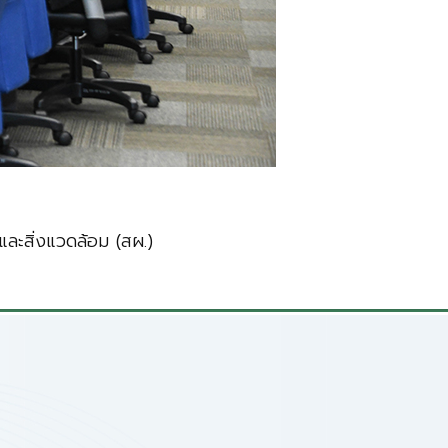
ละสิ่งแวดล้อม (สผ.)