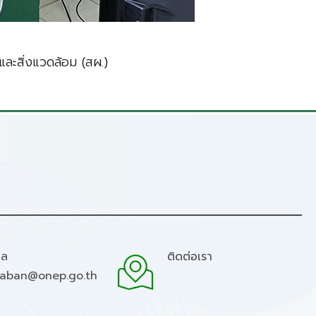
ละสิ่งแวดล้อม (สผ.)
มล
ติดต่อเรา
raban@onep.go.th