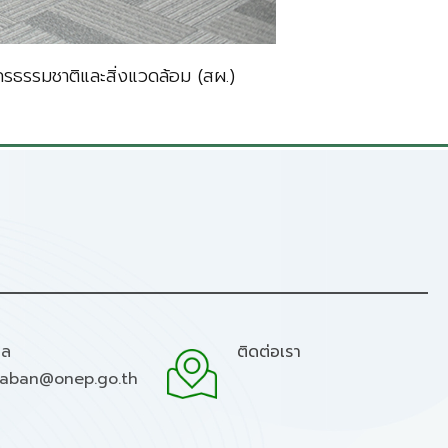
ธรรมชาติและสิ่งแวดล้อม (สผ.)
มล
ติดต่อเรา
raban@onep.go.th