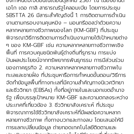
ซึ่งกำหนดจะจัดขึ้นในเดือนตุลาคม 2567 ณ เมืองซานดิ
เอโก เดอ กาลิ สาธารณรัฐโคลอมเบีย โดยการประชุม
SBSTTA 26 มีสาระสำคัญดังนี้ 1. การติดตามการดำเนิน
งานตามกรอบงานคุนหมิง – มอนทรีออลว่าด้วย​ความ
หลากหลายทางชีวภาพของโลก (KM-GBF) ที่ประชุม
พิจารณาวิธีการติดตามการดำเนินงานภายใต้เป้าหมายต่าง
ๆ ของ KM-GBF เช่น ความหลากหลายทางชีวภาพเชิง
พื้นที่ การควบคุมชนิดพันธุ์ต่างถิ่นที่รุกราน การแบ่ง
ปันผลประโยชน์จากทรัพยากรพันธุกรรม การมีส่วนร่วม
ของภาคธุรกิจ 2. ความหลากหลากหลายทางชีวภาพใน
ทะเลและชายฝั่ง ที่ประชุมหารือการกำหนดขั้นตอน/วิธีการ
จัดทำข้อมูลพื้นที่ทางทะเลที่มีความสำคัญทางนิเวศวิทยา
และชีววิทยา (EBSAs) ทั้งที่อยู่ภายในและนอกเขตอำนาจ
รัฐ เพื่อบรรลุเป้าหมาย KM-GBF และความตกลงระหว่าง
ประเทศที่เกี่ยวข้อง 3. ชีววิทยาสังเคราะห์ ที่ประชุม
พิจารณาการใช้ชีววิทยาสังเคราะห์ที่มีผลต่อความหลาก
หลายทางชีวภาพ ทั้งทางบวกและทางลบ โดยเสนอให้มี
การแลกเปลี่ยน​ข้อมูล​ ถ่ายทอดเทคโนโลยี​ติดตามและ