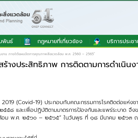
มพันธ์
กฎหมายที่เกี่ยวข้อง
บริการประชา
เนินงาน ภายใต้แผนจัดการคุณภาพสิ่งแวดล้อม พ.ศ. 2560 – 2565”
มสร้างประสิทธิภาพ การติดตามการดำเนิน
 2019 (Covid-19) ประกอบกับคณะกรรมการโรคติดต่อแห่งชาติ 
๒๕๕๘ และเพื่อปฏิบัติตามมาตรการป้องกันและแพร่ระบาด จึงข
ล้อม พ.ศ. ๒๕๖๐ – ๒๕๖๕” ในวันพุธ ที่ ๑๘ มีนาคม ๒๕๖๓ ณ