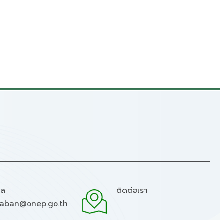
มล
ติดต่อเรา
raban@onep.go.th