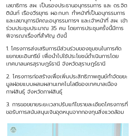
เลขาธิการ สผ. เป็นรองประธานอนุกรรมการ
และ
ดร.จิต
ตินันท์ เรืองวีรยุทธ
ผอ.กบก. ทำหน้าที่เป็นอนุกรรมการ
และเลขานุการ
มีคณะอนุกรรมการฯ และเจ้าหน้าที่ สผ. เข้า
ร่วมประชุมประมาณ 35 คน โดยการประชุมครั้งนี้มีการ
พิจารณาเรื่องที่สำคัญ ดังนี้
1. โครงการส่งเสริมการมีส่วนร่วมของชุมชนในการคัด
แยกขยะอินทรีย์ เพื่อนำไปใช้ประโยชน์
ดำเนินการโดย
เทศบาลนครสุราษฎร์ธานี จังหวัดสุราษฎร์ธานี
2. โครงการก่อสร้างเพื่อเพิ่มประสิทธิภาพศูนย์กำจัดขยะ
มูลฝอยแบบผสมผสานเทคโนโลยี
ของเทศบาลเมือง
กาฬสินธุ์ จังหวัดกาฬสินธุ์
3. การขอขยายระยะเวลาปรับแก้ไขรายละเอียดโครงการที่
ขอรับการสนับสนุนเงินอุดหนุน
จากกองทุนสิ่งแวดล้อม