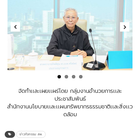
Previous
Next
จัดทำเเละเผยเเผร่โดย กลุ่มงานอำนวยการเเละ
ประชาสัมพันธ์
สำนักงานนโยบายเเละเเผนทรัพยากรธรรมชาติเเละสิ่งเเว
ดล้อม
ข่าวกิจกรรม สผ.