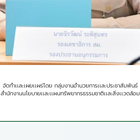
จัดทำเเละเผยเเผร่โดย กลุ่มงานอำนวยการเเละประชาสัมพันธ์
สำนักงานนโยบายเเละเเผนทรัพยากรธรรมชาติเเละสิ่งเเวดล้อม