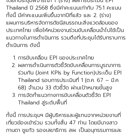
โดยที่ประชุมพิจารณา
1. (ร่าง) ผลการประเมิน EPI
Thailand ปี 2568 ซึ่งมีค่าคะแนนเท่ากับ 75.1 คะแนน
ทั้งนี้ มีค่าคะแนนเพิ่มขึ้นจากปีที่แล้ว และ
2. (ร่าง)
แผนการบริหารจัดการดัชนีสมรรถนะสิ่งแวดล้อม
ของ
ประเทศไทย
เพื่อให้หน่วยงานร่วมขับเคลื่อนนำไปใช้เป็น
แนวทางในการดำเนินการ รวมถึงที่ประชุม
ได้รับทราบการ
ดำเนินการ ดังนี้
การขับเคลื่อน EPI ของประเทศไทย
ผลการดำเนินการตัวชี้วัดขับเคลื่อนการบูรณาการ
ร่วมกัน (Joint KPIs by Function)
ประเด็น EPI
Thailand รอบการประเมินที่ 1 (ต.ค. 67 – มี.ค.
68) จำนวน 33 ตัวชี้วัด ผ่านเป้าหมายขั้นสูง
การจัดทำแนวทางการขับเคลื่อนตัวชี้วัด EPI
Thailand สู่ระดับพื้นที่
ทั้งนี้ การประชุมฯ มีผู้บริหารและผู้แทนจากหน่วยงานที่
เกี่ยวข้องเข้าร่วม รวมทั้งสิ้น 47 ท่าน
โดยมี
นางสาว
กานดา ชูแก้ว รองเลขาธิการ สผ.
เป็นอนุกรรมการและ