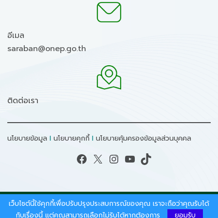
อีเมล
saraban@onep.go.th
ติดต่อเรา
นโยบายข้อมูล
I
นโยบายคุกกี้
I
นโยบายคุ้มครองข้อมูลส่วนบุคคล
Facebook
X
Instagram
YouTube
TikTok
เว็บไซต์นี้ใช้คุกกี้เพื่อปรับปรุงประสบการณ์ของคุณ เราจะถือว่าคุณรับได้
สงวนลิขสิทธิ์ © 2026 - สำนักงานนโยบายและแผน
ทรัพยากรธรรมชาติและสิ่งแวดล้อม.
กับเรื่องนี้ แต่คุณสามารถเลือกไม่รับได้หากต้องการ
ยอมรับ