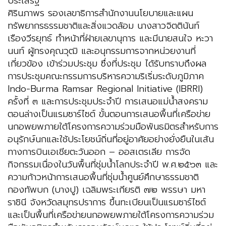
ประเสริฐ
ศิรินภาพร รองเลขาธิการสำนักงานนโยบายและแผน
ทรัพยากรธรรมชาติและสิ่งแวดล้อม นางสาวจิตตินันท์
เรืองวีรยุทธ์ ทำหน้าที่ฝ่ายเลขานุการ และมีนายสนใจ หะวา
นนท์ ผู้ทรงคุณวุฒิ และอนุกรรมการจากหน่วยงานที่
เกี่ยวข้อง เข้าร่วมประชุม ซึ่งที่ประชุม ได้รับทราบถึงผล
การประชุมคณะกรรมการบริหารความริเริ่มระดับภูมิภาค
Indo-Burma Ramsar Regional Initiative (IBRRI)
ครั้งที่ ๓ และการประชุมประจำปี การเสนอแม่น้ำสงคราม
ตอนล่างเป็นแรมซาร์ไซต์ ขั้นตอนการเสนอพื้นที่เครือข่าย
นกอพยพภายใต้โครงการความร่วมมือพันธมิตรสำหรับการ
อนุรักษ์นกและใช้ประโยชน์ถิ่นที่อยู่อาศัยอย่างยั่งยืนในเส้น
ทางการบินเอเชียตะวันออก – ออสเตรเลีย การจัด
กิจกรรมเนื่องในวันพื้นที่ชุ่มน้ำโลกประจำปี พ.ศ.๒๕๖๓ และ
ความก้าวหน้าการเสนอพื้นที่ชุ่มน้ำศูนย์ศึกษาธรรมชาติ
กองทัพบก (บางปู) เฉลิมพระเกียรติ ๗๒ พรรษา มหา
ราชินี จังหวัดสมุทรปราการ ขึ้นทะเบียนเป็นแรมซาร์ไซต์
และเป็นพื้นที่เครือข่ายนกอพยพภายใต้โครงการความร่วม