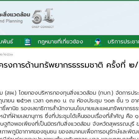
มพันธ์
กฎหมายที่เกี่ยวข้อง
บริการประชา
่ ๒/๒๕๖๓
รงการด้านทรัพยากรธรรมชาติ ครั้งที่ 
 (สผ.) โดยกองบริหารกองทุนสิ่งแวดล้อม (กบก.) จัดการปร
๒ มิถุนายน ๒๕๖๓ เวลา ๑๓.๓๐ น. ณ ห้องประชุม ๖๐๓ ชั้น ๖ 
ิทธิ์พานิช รองเลขาธิการสำนักงานนโยบายและแผนทรัพยากรธรร
ี่ฝ่ายเลขานุการ ซึ่งที่ประชุมได้เห็นชอบเรื่องที่สำคัญ คือ
ิจพอเพียงที่เป็นมิตรกับสิ่งแวดล้อม จังหวัดสุพรรณบุรี ข
ลงสภาพภูมิอากาศของชุมชน ของสมาคมเพื่อการอนุรักษ์และพัฒน