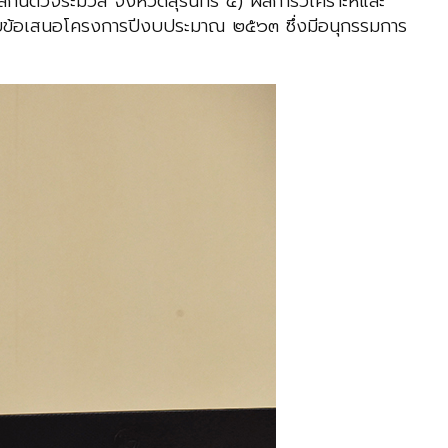
ันตวจระมวล จังหวัดสุรินทร์ ๔) ผลการวิเคราะห์และ
รับข้อเสนอโครงการปีงบประมาณ ๒๕๖๓ ซึ่งมีอนุกรรมการ