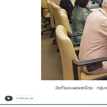
จัดทำและเผยแพร่โดย : กลุ่
ข่าวกิจกรรม สผ.