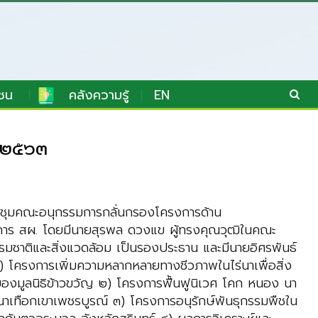
ชน
คลังความรู้
EN
๒/๒๕๖๓
ะชุมคณะอนุกรรมการกลั่นกรองโครงการด้าน
อาคาร สผ. โดยมีนายสุรพล ดวงแข ผู้ทรงคุณวุฒิในคณะ
มชาติและสิ่งแวดล้อม เป็นรองประธาน และมีนายอิศรพันธ์
 ๑) โครงการเพิ่มความหลากหลายทางชีวภาพในไร่นาเพื่อสิ่ง
องมูลนิธิข้าวขวัญ ๒) โครงการฟื้นฟูนิเวศ โคก หนอง นา
าเทือกเขาเพชรบูรณ์ ๓) โครงการอนุรักษ์พันธุกรรมพืชใน