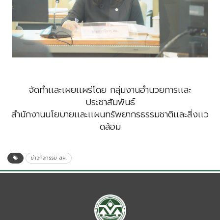
Previous
Next
จัดทำเเละเผยเเผร่โดย กลุ่มงานอำนวยการเเละ
ประชาสัมพันธ์
สำนักงานนโยบายเเละเเผนทรัพยากรธรรมชาติเเละสิ่งเเว
ดล้อม
ข่าวกิจกรรม สผ.