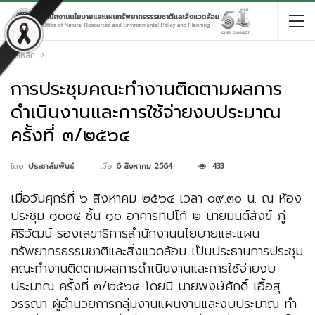
หน้าหลัก
การประชุมคณะทำงานติดตามผลการ
ดำเนินงานและการใช้จ่ายงบประมาณ
ครั้งที่ ๓/๒๕๖๔
เมื่อ
6 สิงหาคม 2564
433
โดย
ประชาสัมพันธ์
เมื่อวันศุกร์ที่ ๖ สิงหาคม ๒๕๖๔ เวลา ๐๙.๓๐ น. ณ ห้อง
ประชุม ๑๐๐๔ ชั้น ๑๐ อาคารทิปโก้ ๒ นายมนต์สังข์ ภู่
ศิริวัฒน์ รองเลขาธิการสำนักงานนโยบายและแผน
ทรัพยากรธรรมชาติและสิ่งแวดล้อม เป็นประธานการประชุม
คณะทำงานติดตามผลการดำเนินงานและการใช้จ่ายงบ
ประมาณ ครั้งที่ ๓/๒๕๖๔ โดยมี นายพงษ์ศักดิ์ เอื้อสุ
วรรณา ผู้อำนวยการกลุ่มงานแผนงานและงบประมาณ ทำ