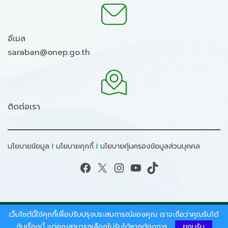
อีเมล
saraban@onep.go.th
ติดต่อเรา
นโยบายข้อมูล
I
นโยบายคุกกี้
I
นโยบายคุ้มครองข้อมูลส่วนบุคคล
Facebook
X
Instagram
YouTube
TikTok
เว็บไซต์นี้ใช้คุกกี้เพื่อปรับปรุงประสบการณ์ของคุณ เราจะถือว่าคุณรับได้
สงวนลิขสิทธิ์ © 2026 - สำนักงานนโยบายและแผน
ทรัพยากรธรรมชาติและสิ่งแวดล้อม.
กับเรื่องนี้ แต่คุณสามารถเลือกไม่รับได้หากต้องการ
ยอมรับ