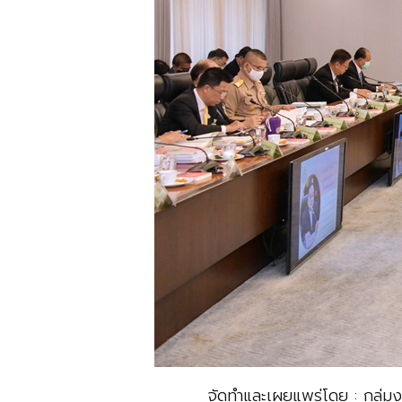
จัดทำและเผยแพร่โดย : กลุ่