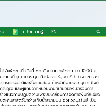
ชน
คลังความรู้
EN
่ ๕/๒๕๖๓ เมื่อวันที่ ๒๓ กันยายน ๒๕๖๓ เวลา 10.00 น.
ธานคนที่ ๑ นายวราวุธ ศิลปอาชา รัฐมนตรีว่าการกระทรวง
ธรรมชาติและสิ่งแวดล้อม ทำหน้าที่ฝ่ายเลขานุการ ซึ่งมี
วุฒิ และผู้แทนจากหน่วยงานที่เกี่ยวข้องเข้าร่วมการ
งแนวทางปฏิบัติงานเพื่อขับเคลื่อนการจัดการพื้นที่สีเขียว
ขตห้ามล่าสัตว์ป่าอ่างเก็บน้ำสนามบิน จังหวัดบุรีรัมย์ เป็น