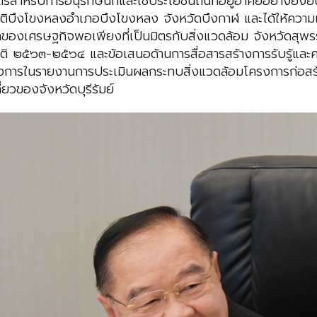
สำหรับการอนุรักษ์นกและใช้ประโยชน์ถิ่นที่อยู่อาศัยอย่างยั่
ติบึงโขงหลงอำเภอบึงโขงหลง จังหวัดบึงกาฬ และได้ให้ควา
องเศรษฐกิจพอเพียงที่เป็นมิตรกับสิ่งแวดล้อม จังหวัดสุพรรณ
ิ ๒๕๖๓-๒๕๖๔ และข้อเสนอด้านการสื่อสารสร้างการรับรู้และ
รในรายงานการประเมินผลกระทบสิ่งแวดล้อมโครงการก่อสร้างท่า
วของจังหวัดบุรีรัมย์