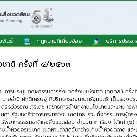
มพันธ์
กฎหมายที่เกี่ยวข้อง
บริการประชา
าติ ครั้งที่ ๕/๒๕๖๓
การประชุมคณะกรรมการสิ่งแวดล้อมแห่งชาติ (กก.วล.) ครั้งที
นายชำนิ ศักดิเศรษฐ์ ที่ปรึกษารองนายกรัฐมนตรี เป็นรองประ
ดร.รวีวรรณ ภูริเดช เลขาธิการสำนักงานนโยบายและแผนทรัพยากร
นดา รัฐมนตรีว่าการกระทรวงมหาดไทย รวมทั้งกรรมการผู้ทรงคุณ
ัพยากรธรรมชาติและสิ่งแวดล้อม จำนวน ๓ เรื่อง ได้แก่ (๑) ร่า
งเก็บน้ำห้วยจรเข้มาก เขตห้ามล่าสัตว์ป่าอ่างเก็บน้ำห้วยตลาด และเ