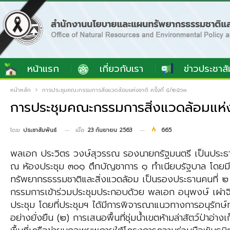
หน้าแรก
เกี่ยวกับเรา
ข่าวประชาสั
หน้าหลัก
การประชุมคณะกรรมการสิ่งแวดล้อมแห่งชาติ ครั้งที่ ๕/๒๕๖๓
การประชุมคณะกรรมการสิ่งแวดล้อมแห่งช
เมื่อ
23 กันยายน 2563
665
โดย
ประชาสัมพันธ์
พลเอก ประวิตร วงษ์สุวรรณ รองนายกรัฐมนตรี เป็นประธาน
ณ ห้องประชุม ๓๐๑ ตึกบัญชาการ ๑ ทำเนียบรัฐบาล โดยมี 
ทรัพยากรธรรมชาติและสิ่งแวดล้อม เป็นรองประธานคนที่ ๒ 
กรรมการเข้าร่วมประชุมประกอบด้วย พลเอก อนุพงษ์ เผ่าจิ
ประชุม โดยที่ประชุมฯ ได้มีการพิจารณาแนวทางการอนุรักษ์ทร
อย่างยั่งยืน (๒) การเสนอพื้นที่ชุ่มน้ำเขตห้ามล่าสัตว์ป่าอ่า