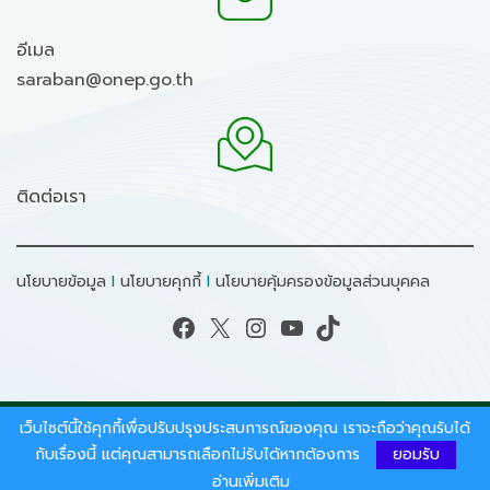
อีเมล
saraban@onep.go.th
ติดต่อเรา
นโยบายข้อมูล
I
นโยบายคุกกี้
I
นโยบายคุ้มครองข้อมูลส่วนบุคคล
Facebook
X
Instagram
YouTube
TikTok
เว็บไซต์นี้ใช้คุกกี้เพื่อปรับปรุงประสบการณ์ของคุณ เราจะถือว่าคุณรับได้
สงวนลิขสิทธิ์ © 2026 - สำนักงานนโยบายและแผน
ทรัพยากรธรรมชาติและสิ่งแวดล้อม.
กับเรื่องนี้ แต่คุณสามารถเลือกไม่รับได้หากต้องการ
ยอมรับ
อ่านเพิ่มเติม